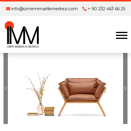
info@izmirmimarlikmerkezi.com
+ 90 232 463 66 25
Previous
Ne