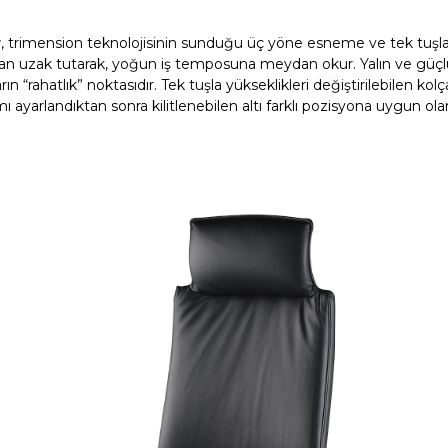
r
, trimension teknolojisinin sunduğu üç yöne esneme ve tek tuşla ki
n uzak tutarak, yoğun iş temposuna meydan okur. Yalın ve güçlü 
n “rahatlık” noktasıdır. Tek tuşla yükseklikleri değiştirilebilen kolç
mı ayarlandıktan sonra kilitlenebilen altı farklı pozisyona uygun ola