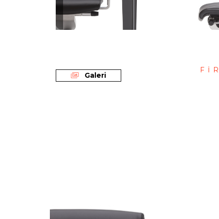
Fİ
Galeri