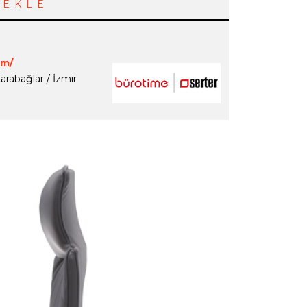
 EKLE
om/
arabağlar / İzmir