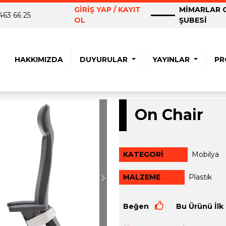
GİRİŞ YAP / KAYIT
MİMARLAR O
463 66 25
OL
ŞUBESİ
HAKKIMIZDA
DUYURULAR
YAYINLAR
PR
On Chair
KATEGORİ
Mobilya
MALZEME
Plastik
Next
Beğen
Bu Ürünü İlk