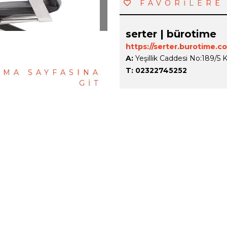
FAVORİLERE
serter | bürotime
https://serter.burotime.c
A:
Yeşillik Caddesi No:189/5 K
T:
02322745252
RMA SAYFASINA
GİT