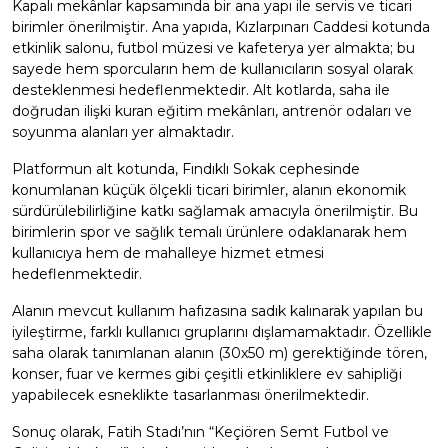
Kapalı mekânlar kapsamında bir ana yapı ile servis ve ticari
birimler önerilmiştir. Ana yapıda, Kızlarpınarı Caddesi kotunda
etkinlik salonu, futbol müzesi ve kafeterya yer almakta; bu
sayede hem sporcuların hem de kullanıcıların sosyal olarak
desteklenmesi hedeflenmektedir. Alt kotlarda, saha ile
doğrudan ilişki kuran eğitim mekânları, antrenör odaları ve
soyunma alanları yer almaktadır.
Platformun alt kotunda, Fındıklı Sokak cephesinde
konumlanan küçük ölçekli ticari birimler, alanın ekonomik
sürdürülebilirliğine katkı sağlamak amacıyla önerilmiştir. Bu
birimlerin spor ve sağlık temalı ürünlere odaklanarak hem
kullanıcıya hem de mahalleye hizmet etmesi
hedeflenmektedir.
Alanın mevcut kullanım hafızasına sadık kalınarak yapılan bu
iyileştirme, farklı kullanıcı gruplarını dışlamamaktadır. Özellikle
saha olarak tanımlanan alanın (30x50 m) gerektiğinde tören,
konser, fuar ve kermes gibi çeşitli etkinliklere ev sahipliği
yapabilecek esneklikte tasarlanması önerilmektedir.
Sonuç olarak, Fatih Stadı’nın “Keçiören Semt Futbol ve