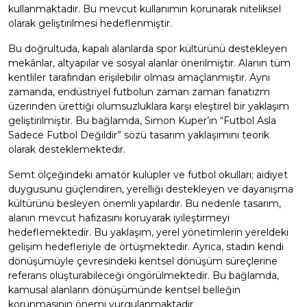
kullanmaktadır. Bu mevcut kullanımın korunarak niteliksel
olarak geliştirilmesi hedeflenmiştir.
Bu doğrultuda, kapalı alanlarda spor kültürünü destekleyen
mekânlar, altyapılar ve sosyal alanlar önerilmiştir. Alanın tüm
kentliler tarafından erişilebilir olması amaçlanmıştır. Aynı
zamanda, endüstriyel futbolun zaman zaman fanatizm
üzerinden ürettiği olumsuzluklara karşı eleştirel bir yaklaşım
geliştirilmiştir. Bu bağlamda, Simon Kuper’in “Futbol Asla
Sadece Futbol Değildir” sözü tasarım yaklaşımını teorik
olarak desteklemektedir.
Semt ölçeğindeki amatör kulüpler ve futbol okulları; aidiyet
duygusunu güçlendiren, yerelliği destekleyen ve dayanışma
kültürünü besleyen önemli yapılardır. Bu nedenle tasarım,
alanın mevcut hafızasını koruyarak iyileştirmeyi
hedeflemektedir. Bu yaklaşım, yerel yönetimlerin yereldeki
gelişim hedefleriyle de örtüşmektedir. Ayrıca, stadın kendi
dönüşümüyle çevresindeki kentsel dönüşüm süreçlerine
referans oluşturabileceği öngörülmektedir. Bu bağlamda,
kamusal alanların dönüşümünde kentsel belleğin
korunmasının önemi vurgulanmaktadır.