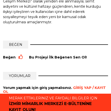
Gelişim Merkezi” olarak yeniden ele alınmasıyla; semt
aidiyetini ve kültürel hafızayı güçlendiren, kentle kurduğu
ilişkiyi iyileştiren ve kullanıcıları içine dahil ederek
sosyalleşmeyi teşvik eden yeni bir kamusal odak
oluşturulması amaçlanmıştır.
BEĞEN
Beğen
Bu Projeyi İlk Beğenen Sen Ol!
YORUMLAR
Yorum yapmak için giriş yapmalısınız.
GİRİŞ YAP / KAYIT
OL
MERAK ETTİKLERİNİZ VE FAYDALI BİLGİLER İÇİN
İZMİR MİMARLIK MERKEZİ E-BÜLTENİNE
KAYIT OLUN!