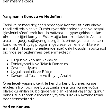
benimsemektedir.
Yarışmanın Konusu ve Hedefleri
Tarihî ve mimari değerleri nedeniyle kentsel sit alanı olarak
tescil edilmiş olan ve Cumhuriyet döneminde idari ve sosyal
işlevlerini sürdürerek kentin hafızasını taşıyan çekirdek alan
olma özelliğini koruyan Eski Muğla kent merkezi ile Arasta
arasında geçişi sağlayan güzergâh üzerinde yer alan parselin
konumu ve ihtiyaç programı, çevresel verilerle birlikte ele
alınmalıdır. Tasarım önerilerinde aşağıdaki hususların bütüncül
biçimde sentezlenmesi beklenmektedir:
Özgün ve Yenilikçi Yaklaşım
Fonksiyonellik ve Teknik Donanım
Çevresel Uyum
Uygulanabilirlik ve Bütçe
Kavramsal Tasarım ve İhtiyaç Analizi
Önerilecek yapının, kent ile kentliyi kendi bünyesi içinde
etkileşimli bir biçimde buluşturabilmesi; gün içinde yoğun
olarak kullanılan bu bölgede var olan kentsel yaşantıyı günün
daha uzun zaman dilimlerine yayarak süreklilik kazandırması
hedeflenmektedir.
Yeri ve Konusu