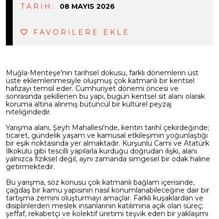
TARİH:
08 MAYIS 2026
FAVORİLERE EKLE
Muğla-Menteşe'nin tarihsel dokusu, farklı dönemlerin üst
üste eklemlenmesiyle oluşmuş çok katmanlı bir kentsel
hafızayı temsil eder. Cumhuriyet dönemi öncesi ve
sonrasında şekillenen bu yapı, bugün kentsel sit alanı olarak
koruma altına alınmış bütüncül bir kültürel peyzaj
niteliğindedir.
Yarışma alanı, Şeyh Mahallesi'nde, kentin tarihî çekirdeğinde;
ticaret, gündelik yaşam ve kamusal etkileşimin yoğunlaştığı
bir eşik noktasında yer almaktadır. Kurşunlu Cami ve Atatürk
İlkokulu gibi tescilli yapılarla kurduğu doğrudan ilişki, alanı
yalnızca fiziksel değil, aynı zamanda simgesel bir odak haline
getirmektedir.
Bu yarışma, söz konusu çok katmanlı bağlam içerisinde,
çağdaş bir kamu yapısının nasıl konumlanabileceğine dair bir
tartışma zemini oluşturmayı amaçlar. Farklı kuşaklardan ve
disiplinlerden meslek insanlarının katılımına açık olan süreç;
şeffaf, rekabetçi ve kolektif üretimi teşvik eden bir yaklaşımı