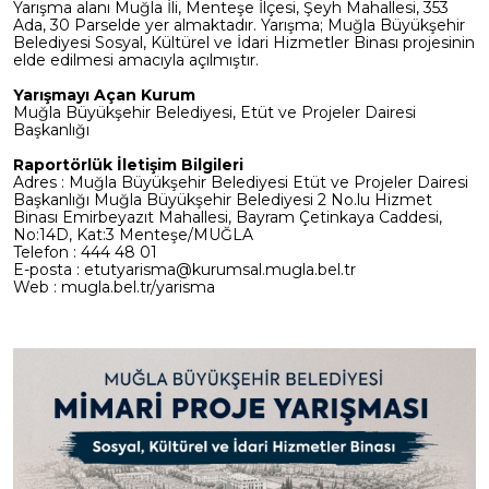
Yarışma alanı Muğla İli, Menteşe İlçesi, Şeyh Mahallesi, 353
Ada, 30 Parselde yer almaktadır. Yarışma; Muğla Büyükşehir
Belediyesi Sosyal, Kültürel ve İdari Hizmetler Binası projesinin
elde edilmesi amacıyla açılmıştır.
Yarışmayı Açan Kurum
Muğla Büyükşehir Belediyesi, Etüt ve Projeler Dairesi
Başkanlığı
Raportörlük İletişim Bilgileri
Adres : Muğla Büyükşehir Belediyesi Etüt ve Projeler Dairesi
Başkanlığı Muğla Büyükşehir Belediyesi 2 No.lu Hizmet
Binası Emirbeyazıt Mahallesi, Bayram Çetinkaya Caddesi,
No:14D, Kat:3 Menteşe/MUĞLA
Telefon : 444 48 01
E-posta : etutyarisma@kurumsal.mugla.bel.tr
Web : mugla.bel.tr/yarisma