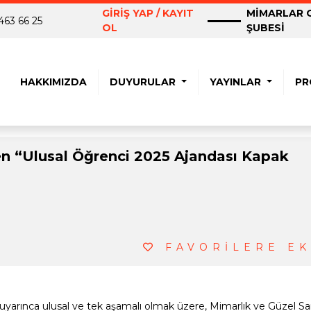
GİRİŞ YAP / KAYIT
MİMARLAR O
463 66 25
OL
ŞUBESİ
HAKKIMIZDA
DUYURULAR
YAYINLAR
PR
en “Ulusal Öğrenci 2025 Ajandası Kapak
FAVORİLERE EK
arınca ulusal ve tek aşamalı olmak üzere, Mimarlık ve Güzel Sa