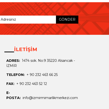
GÖNDER
İLETİŞİM
ADRES:
1474 sok. No:9 35220 Alsancak -
İZMİR
TELEFON:
+ 90 232 463 66 25
FAX:
+ 90 232 463 52 12
E-
POSTA:
info@izmirmimarlikmerkezi.com