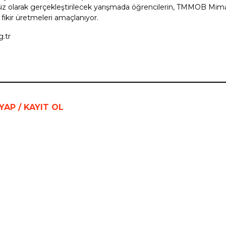
tsiz olarak gerçekleştirilecek yarışmada öğrencilerin, TMMOB Mima
 fikir üretmeleri amaçlanıyor.
g.tr
 YAP / KAYIT OL