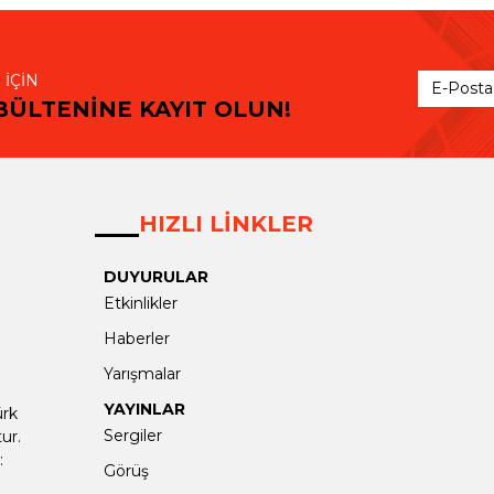
 İÇİN
BÜLTENİNE KAYIT OLUN!
HIZLI LİNKLER
DUYURULAR
Etkinlikler
Haberler
Yarışmalar
YAYINLAR
ürk
Sergiler
ur.
:
Görüş